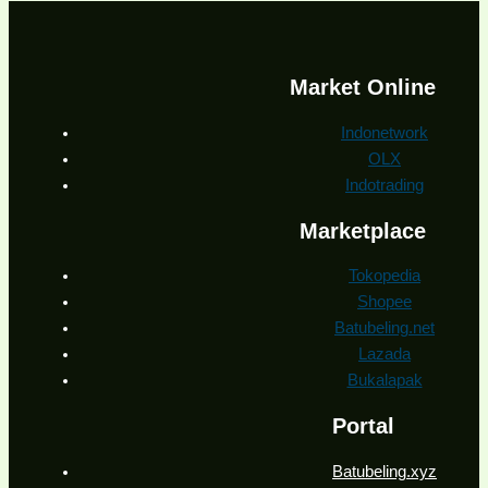
Market Online
Indonetwork
OLX
Indotrading
Marketplace
Tokopedia
Shopee
Batubeling.net
Lazada
Bukalapak
Portal
Batubeling.xyz