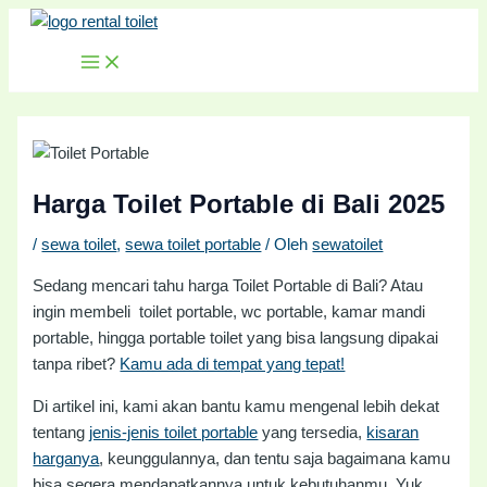
MAIN
Lewati
Post
MENU
ke
navigation
konten
Harga Toilet Portable di Bali 2025
/
sewa toilet
,
sewa toilet portable
/ Oleh
sewatoilet
Sedang mencari tahu harga Toilet Portable di Bali? Atau
ingin membeli toilet portable, wc portable, kamar mandi
portable, hingga portable toilet yang bisa langsung dipakai
tanpa ribet?
Kamu ada di tempat yang tepat!
Di artikel ini, kami akan bantu kamu mengenal lebih dekat
tentang
jenis-jenis toilet portable
yang tersedia,
kisaran
harganya
, keunggulannya, dan tentu saja bagaimana kamu
bisa segera mendapatkannya untuk kebutuhanmu. Yuk,