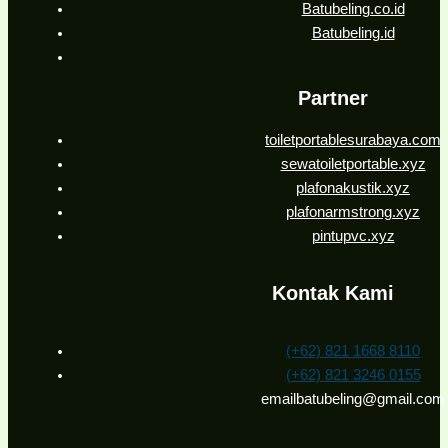
Batubeling.co.id
Batubeling.id
Partner
toiletportablesurabaya.com
sewatoiletportable.xyz
plafonakustik.xyz
plafonarmstrong.xyz
pintupvc.xyz
Kontak Kami
(+62) 821 1668 8110
(+62) 821 3246 0155
emailbatubeling@gmail.com