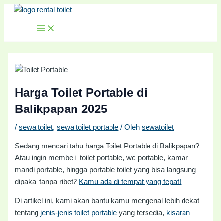
MAIN
Lewati
Post
MENU
ke
navigation
konten
Harga Toilet Portable di
Balikpapan 2025
/
sewa toilet
,
sewa toilet portable
/ Oleh
sewatoilet
Sedang mencari tahu harga Toilet Portable di Balikpapan?
Atau ingin membeli toilet portable, wc portable, kamar
mandi portable, hingga portable toilet yang bisa langsung
dipakai tanpa ribet?
Kamu ada di tempat yang tepat!
Di artikel ini, kami akan bantu kamu mengenal lebih dekat
tentang
jenis-jenis toilet portable
yang tersedia,
kisaran