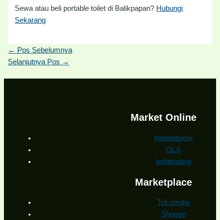
Sewa atau beli portable toilet di Balikpapan?
Hubungi
Sekarang
←
Pos Sebelumnya
Selanjutnya Pos
→
Market Online
Indonetwork
OLX
Indotrading
Marketplace
Tokopedia
Shopee