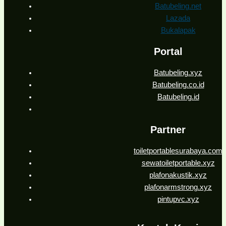
Batubeling.net
Lazada
Bukalapak
Portal
Batubeling.xyz
Batubeling.co.id
Batubeling.id
Partner
toiletportablesurabaya.com
sewatoiletportable.xyz
plafonakustik.xyz
plafonarmstrong.xyz
pintupvc.xyz