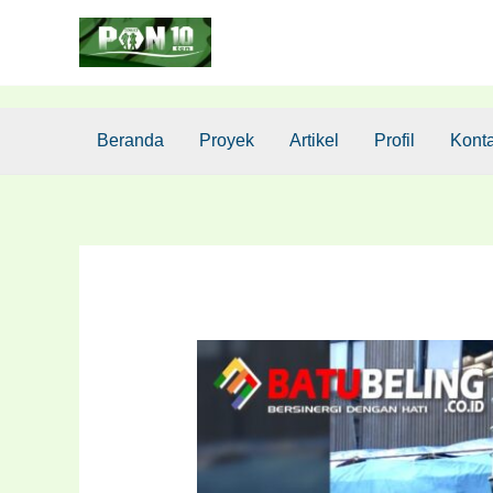
Lewati
Post
ke
navigation
konten
Beranda
Proyek
Artikel
Profil
Kont