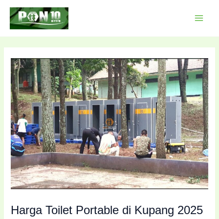
Lewati
Post
MAI
ke
navigation
MEN
konten
Harga Toilet Portable di Kupang 2025