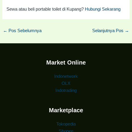
Sewa atau beli portable toilet di Kupang?
Hubungi Sekarang
←
Pos Sebelumnya
Selanjutnya Pos
→
Market Online
Indonetwork
OLX
Indotrading
Marketplace
Tokopedia
Shopee