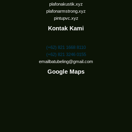
plafonakustik.xyz
plafonarmstrong.xyz
pintupvc.xyz
Kontak Kami
(+62) 821 1668 8110
(+62) 821 3246 0155
emailbatubeling@gmail.com
Google Maps