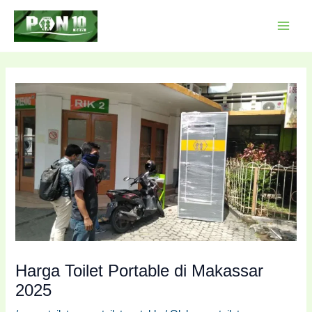
Lewati
Post
MAI
ke
navigation
MEN
konten
Harga Toilet Portable di Makassar
2025