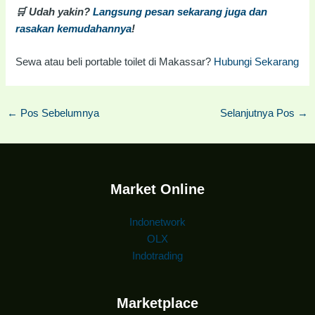
🛒 Udah yakin?
Langsung pesan sekarang juga dan
rasakan kemudahannya
!
Sewa atau beli portable toilet di Makassar?
Hubungi Sekarang
←
Pos Sebelumnya
Selanjutnya Pos
→
Market Online
Indonetwork
OLX
Indotrading
Marketplace