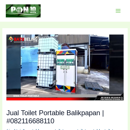
Lewati
Post
MAI
ke
navigation
MEN
konten
Jual Toilet Portable Balikpapan |
#082116688110