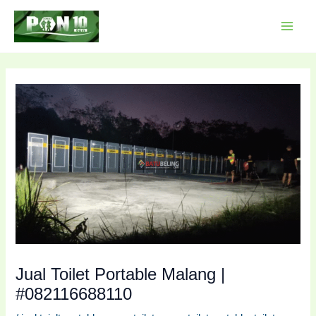
Lewati
Post
MAI
ke
navigation
MEN
konten
Jual Toilet Portable Malang |
#082116688110