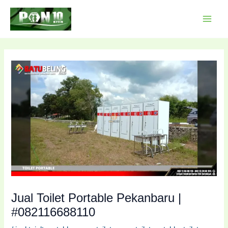
Lewati
Post
MAI
ke
navigation
MEN
konten
Jual Toilet Portable Pekanbaru |
#082116688110