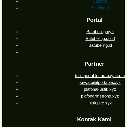
Lazada
Bukalapak
Portal
Batubeling.xyz
Batubeling.co.id
Batubeling.id
Partner
toiletportablesurabaya.com
sewatoiletportable.xyz
plafonakustik.xyz
plafonarmstrong.xyz
pintupvc.xyz
Kontak Kami