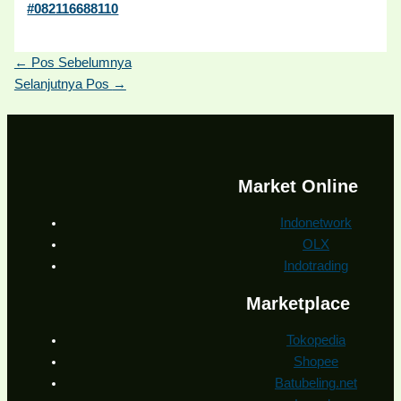
#082116688110
←
Pos Sebelumnya
Selanjutnya Pos
→
Market Online
Indonetwork
OLX
Indotrading
Marketplace
Tokopedia
Shopee
Batubeling.net