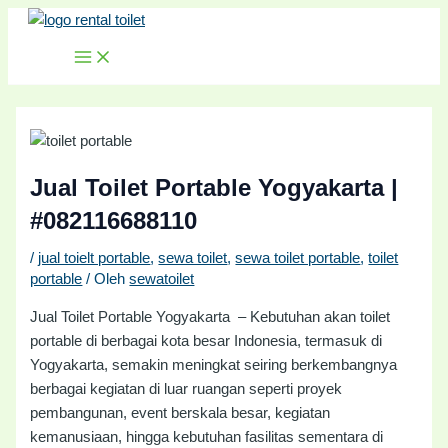
MAIN
Lewati
Post
MENU
ke
navigation
konten
Jual Toilet Portable Yogyakarta |
#082116688110
/
jual toielt portable
,
sewa toilet
,
sewa toilet portable
,
toilet
portable
/ Oleh
sewatoilet
Jual Toilet Portable Yogyakarta – Kebutuhan akan toilet
portable di berbagai kota besar Indonesia, termasuk di
Yogyakarta, semakin meningkat seiring berkembangnya
berbagai kegiatan di luar ruangan seperti proyek
pembangunan, event berskala besar, kegiatan
kemanusiaan, hingga kebutuhan fasilitas sementara di