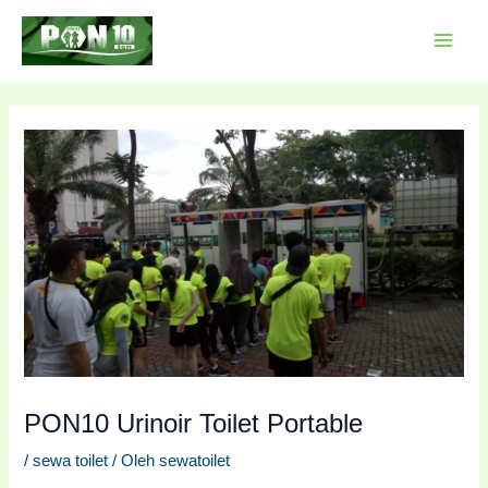
Lewati
Post
MAI
ke
navigation
MEN
konten
PON10 Urinoir Toilet Portable
/
sewa toilet
/ Oleh
sewatoilet