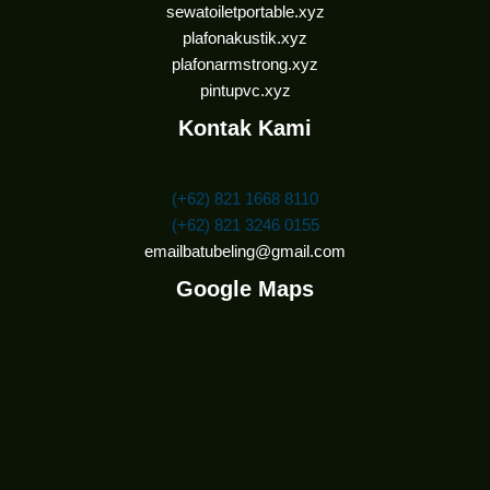
sewatoiletportable.xyz
plafonakustik.xyz
plafonarmstrong.xyz
pintupvc.xyz
Kontak Kami
(+62) 821 1668 8110
(+62) 821 3246 0155
emailbatubeling@gmail.com
Google Maps