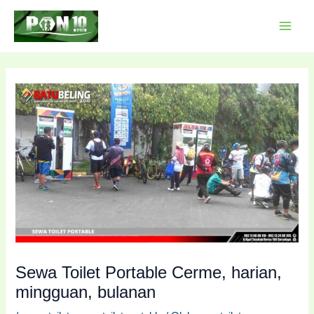
Lewati
Post
MAI
ke
navigation
MEN
konten
Sewa Toilet Portable Cerme, harian,
mingguan, bulanan