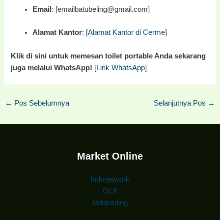
Email
: [emailbatubeling@gmail.com]
Alamat Kantor
: [
Alamat Kantor di Cerme
]
Klik di sini untuk memesan toilet portable Anda sekarang
juga melalui WhatsApp!
[
Link WhatsApp
]
←
Pos Sebelumnya
Selanjutnya Pos
→
Market Online
Indonetwork
OLX
Indotrading