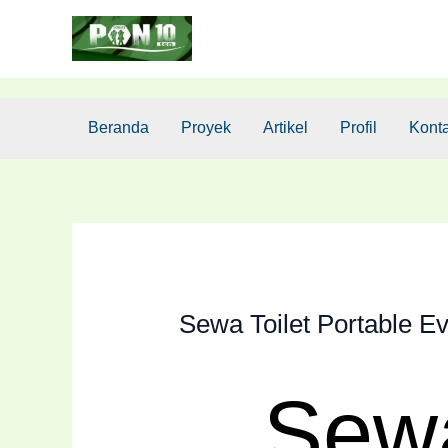
Lewati
ke
konten
Beranda
Proyek
Artikel
Profil
Kont
Sewa Toilet Portable E
Sewa