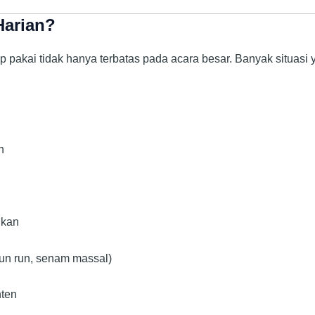
Harian?
ap pakai tidak hanya terbatas pada acara besar. Banyak situasi
h
ukan
fun run, senam massal)
nten