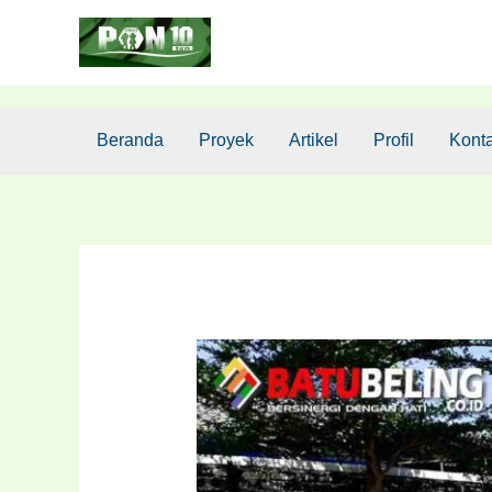
Lewati
Post
ke
navigation
konten
Beranda
Proyek
Artikel
Profil
Kont