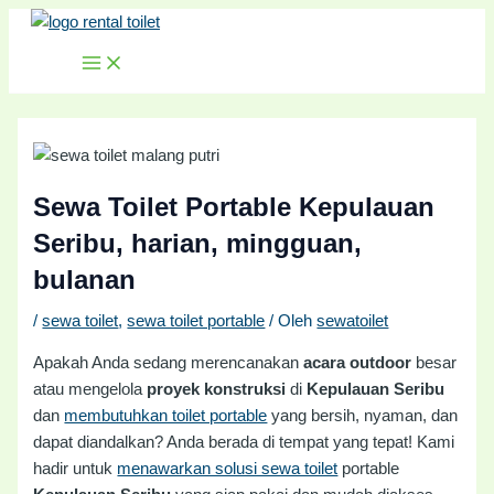
MAIN
Lewati
Post
MENU
ke
navigation
konten
Sewa Toilet Portable Kepulauan
Seribu, harian, mingguan,
bulanan
/
sewa toilet
,
sewa toilet portable
/ Oleh
sewatoilet
Apakah Anda sedang merencanakan
acara outdoor
besar
atau mengelola
proyek konstruksi
di
Kepulauan Seribu
dan
membutuhkan toilet portable
yang bersih, nyaman, dan
dapat diandalkan? Anda berada di tempat yang tepat! Kami
hadir untuk
menawarkan solusi sewa toilet
portable