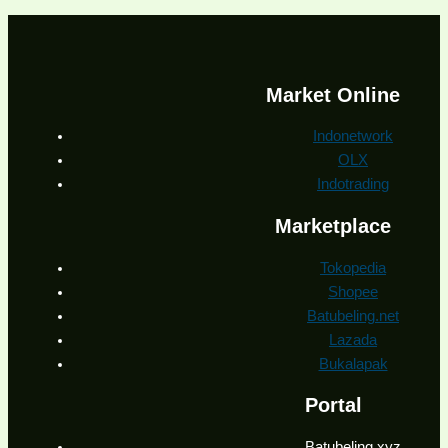
Market Online
Indonetwork
OLX
Indotrading
Marketplace
Tokopedia
Shopee
Batubeling.net
Lazada
Bukalapak
Portal
Batubeling.xyz