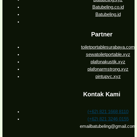
Batubeling.co.id
Batubeling.id
Partner
toiletportablesurabaya.com
sewatoiletportable.xyz
plafonakustik.xyz
plafonarmstrong.xyz
pintupvc.xyz
Kontak Kami
(+62) 821 1668 8110
(+62) 821 3246 0155
emailbatubeling@gmail.com