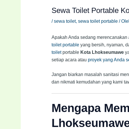
Sewa Toilet Portable K
/
sewa toilet
,
sewa toilet portable
/ Ol
Apakah Anda sedang merencanakan
toilet portable
yang bersih, nyaman, da
toilet
portable
Kota Lhokseumawe
y
setiap acara atau
proyek yang Anda s
Jangan biarkan masalah sanitasi me
dan nikmati kemudahan yang kami ta
Mengapa Memil
Lhokseumaw