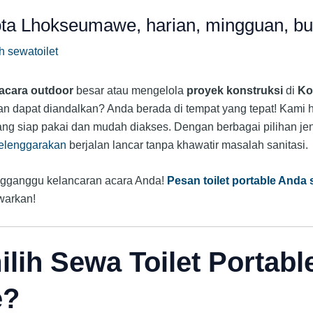
ota Lhokseumawe, harian, mingguan, b
eh
sewatoilet
acara outdoor
besar atau mengelola
proyek konstruksi
di
Ko
n dapat diandalkan? Anda berada di tempat yang tepat! Kami 
ang siap pakai dan mudah diakses. Dengan berbagai pilihan jeni
elenggarakan
berjalan lancar tanpa khawatir masalah sanitasi.
ngganggu kelancaran acara Anda!
Pesan toilet portable Anda
warkan!
ih Sewa Toilet Portabl
e?