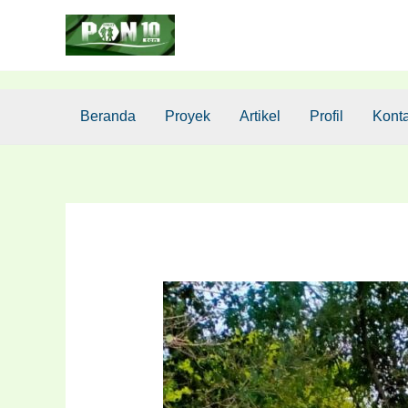
Lewati
Post
ke
navigation
konten
Beranda
Proyek
Artikel
Profil
Kont