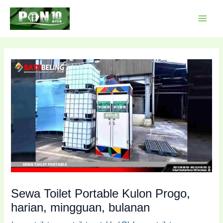
Lewati
Post
MAI
ke
navigation
MEN
konten
Sewa Toilet Portable Kulon Progo,
harian, mingguan, bulanan