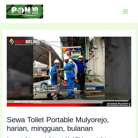
Lewati
Post
MAI
ke
navigation
MEN
konten
Sewa Toilet Portable Mulyorejo,
harian, mingguan, bulanan