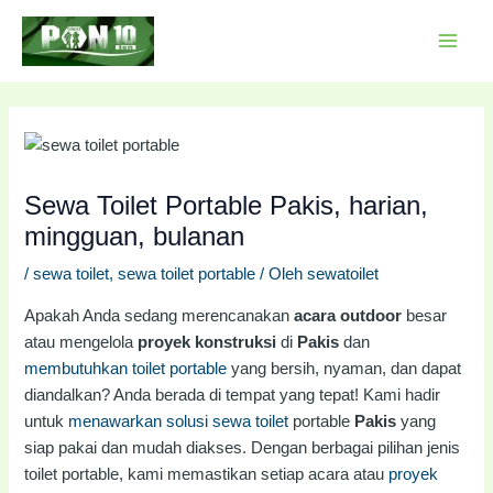
Lewati
Post
MAI
ke
navigation
MEN
konten
Sewa Toilet Portable Pakis, harian,
mingguan, bulanan
/
sewa toilet
,
sewa toilet portable
/ Oleh
sewatoilet
Apakah Anda sedang merencanakan
acara outdoor
besar
atau mengelola
proyek konstruksi
di
Pakis
dan
membutuhkan toilet portable
yang bersih, nyaman, dan dapat
diandalkan? Anda berada di tempat yang tepat! Kami hadir
untuk
menawarkan solusi sewa toilet
portable
Pakis
yang
siap pakai dan mudah diakses. Dengan berbagai pilihan jenis
toilet portable, kami memastikan setiap acara atau
proyek