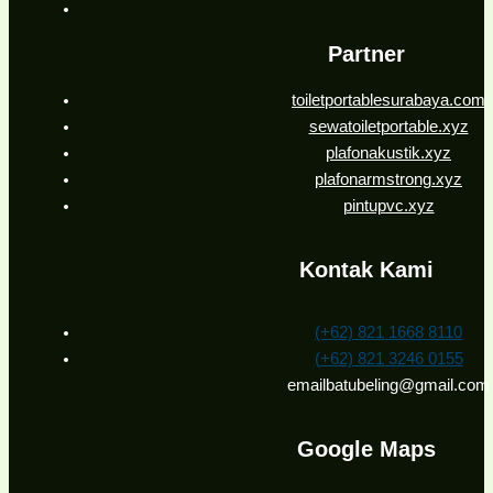
Partner
toiletportablesurabaya.com
sewatoiletportable.xyz
plafonakustik.xyz
plafonarmstrong.xyz
pintupvc.xyz
Kontak Kami
(+62) 821 1668 8110
(+62) 821 3246 0155
emailbatubeling@gmail.com
Google Maps