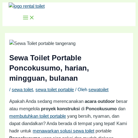
MAIN
Lewati
Post
MENU
ke
navigation
konten
Sewa Toilet Portable
Poncokusumo, harian,
mingguan, bulanan
/
sewa toilet
,
sewa toilet portable
/ Oleh
sewatoilet
Apakah Anda sedang merencanakan
acara outdoor
besar
atau mengelola
proyek konstruksi
di
Poncokusumo
dan
membutuhkan toilet portable
yang bersih, nyaman, dan
dapat diandalkan? Anda berada di tempat yang tepat! Kami
hadir untuk
menawarkan solusi sewa toilet
portable