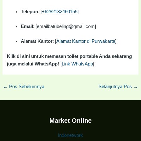
Telepon
: [
+6282132460155
]
Email
: [emailbatubeling@gmail.com]
Alamat Kantor
: [
Alamat Kantor di Purwakarta
]
Klik di sini untuk memesan toilet portable Anda sekarang
juga melalui WhatsApp!
[
Link WhatsApp
]
←
Pos Sebelumnya
Selanjutnya Pos
→
Market Online
Indonetwork