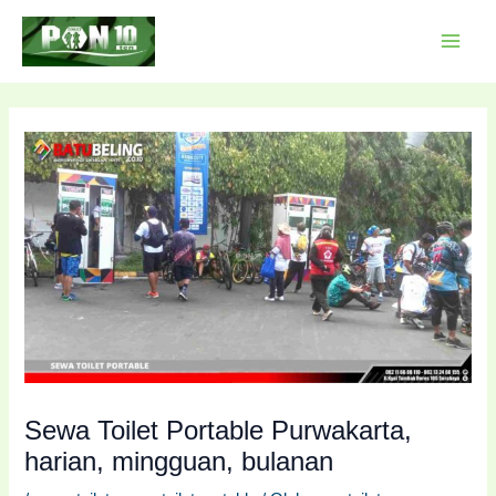
Lewati
Post
MAI
ke
navigation
MEN
konten
Sewa Toilet Portable Purwakarta,
harian, mingguan, bulanan