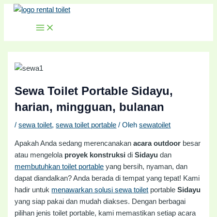
MAIN
Lewati
Post
MENU
ke
navigation
konten
Sewa Toilet Portable Sidayu,
harian, mingguan, bulanan
/
sewa toilet
,
sewa toilet portable
/ Oleh
sewatoilet
Apakah Anda sedang merencanakan
acara outdoor
besar
atau mengelola
proyek konstruksi
di
Sidayu
dan
membutuhkan toilet portable
yang bersih, nyaman, dan
dapat diandalkan? Anda berada di tempat yang tepat! Kami
hadir untuk
menawarkan solusi sewa toilet
portable
Sidayu
yang siap pakai dan mudah diakses. Dengan berbagai
pilihan jenis toilet portable, kami memastikan setiap acara