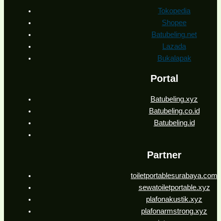
Tokopedia
Shopee
Batubeling.net
Lazada
Bukalapak
Portal
Batubeling.xyz
Batubeling.co.id
Batubeling.id
Partner
toiletportablesurabaya.com
sewatoiletportable.xyz
plafonakustik.xyz
plafonarmstrong.xyz