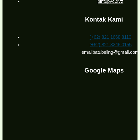
pintupvc.xyz
Kontak Kami
(+62) 821 1668 8110
(+62) 821 3246 0155
emailbatubeling@gmail.com
Google Maps