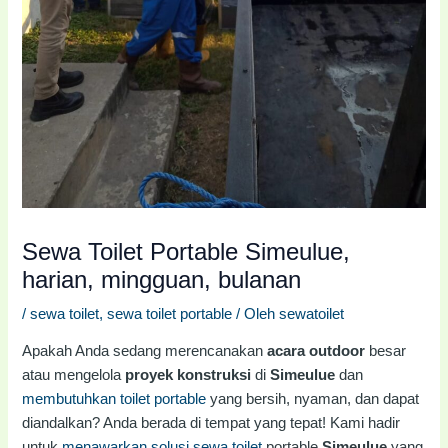
Sewa Toilet Portable Simeulue,
harian, mingguan, bulanan
/
sewa toilet
,
sewa toilet portable
/ Oleh
sewatoilet
Apakah Anda sedang merencanakan
acara outdoor
besar
atau mengelola
proyek konstruksi
di
Simeulue
dan
membutuhkan toilet portable
yang bersih, nyaman, dan dapat
diandalkan? Anda berada di tempat yang tepat! Kami hadir
untuk
menawarkan solusi sewa toilet
portable
Simeulue
yang