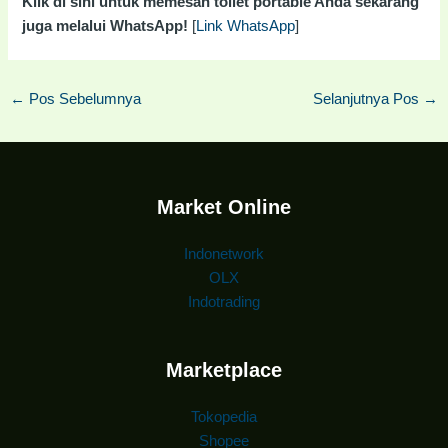
Klik di sini untuk memesan toilet portable Anda sekarang
juga melalui WhatsApp!
[
Link WhatsApp
]
←
Pos Sebelumnya
Selanjutnya Pos
→
Market Online
Indonetwork
OLX
Indotrading
Marketplace
Tokopedia
Shopee