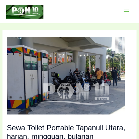
Lewati
Post
MAI
ke
navigation
MEN
konten
Sewa Toilet Portable Tapanuli Utara,
harian, mingguan, bulanan