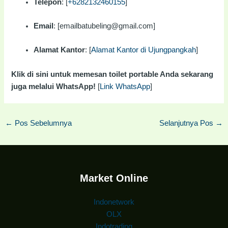
Telepon
: [
+6282132460155
]
Email
: [emailbatubeling@gmail.com]
Alamat Kantor
: [
Alamat Kantor di Ujungpangkah
]
Klik di sini untuk memesan toilet portable Anda sekarang
juga melalui WhatsApp!
[
Link WhatsApp
]
←
Pos Sebelumnya
Selanjutnya Pos
→
Market Online
Indonetwork
OLX
Indotrading