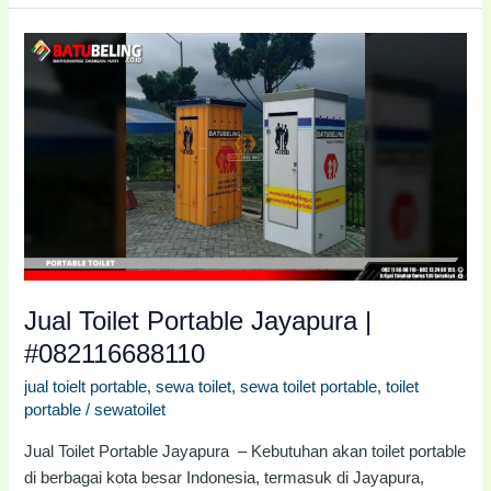
Jual
Toilet
Portable
Jayapura
|
#082116688110
Jual Toilet Portable Jayapura |
#082116688110
jual toielt portable
,
sewa toilet
,
sewa toilet portable
,
toilet
portable
/
sewatoilet
Jual Toilet Portable Jayapura – Kebutuhan akan toilet portable
di berbagai kota besar Indonesia, termasuk di Jayapura,