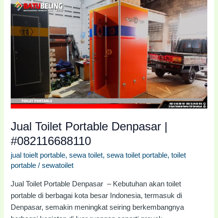
Jual
Toilet
Portable
Denpasar
|
#082116688110
Jual Toilet Portable Denpasar |
#082116688110
jual toielt portable
,
sewa toilet
,
sewa toilet portable
,
toilet
portable
/
sewatoilet
Jual Toilet Portable Denpasar – Kebutuhan akan toilet
portable di berbagai kota besar Indonesia, termasuk di
Denpasar, semakin meningkat seiring berkembangnya