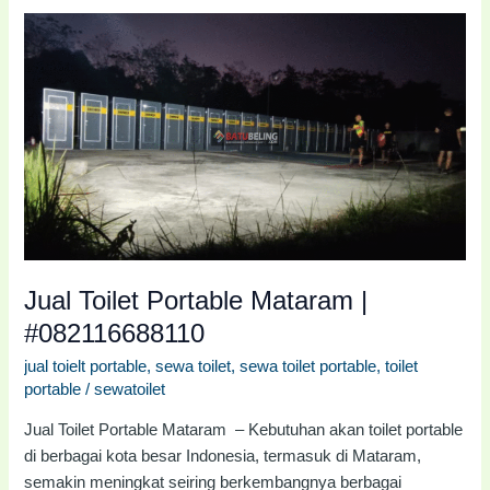
Jual
Toilet
Portable
Mataram
|
#082116688110
Jual Toilet Portable Mataram |
#082116688110
jual toielt portable
,
sewa toilet
,
sewa toilet portable
,
toilet
portable
/
sewatoilet
Jual Toilet Portable Mataram – Kebutuhan akan toilet portable
di berbagai kota besar Indonesia, termasuk di Mataram,
semakin meningkat seiring berkembangnya berbagai