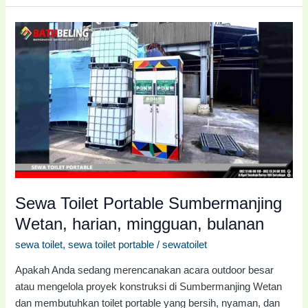
Sewa
Toilet
Portable
Sumbermanjing
Wetan,
harian,
mingguan,
bulanan
Sewa Toilet Portable Sumbermanjing
Wetan, harian, mingguan, bulanan
sewa toilet
,
sewa toilet portable
/
sewatoilet
Apakah Anda sedang merencanakan acara outdoor besar
atau mengelola proyek konstruksi di Sumbermanjing Wetan
dan membutuhkan toilet portable yang bersih, nyaman, dan