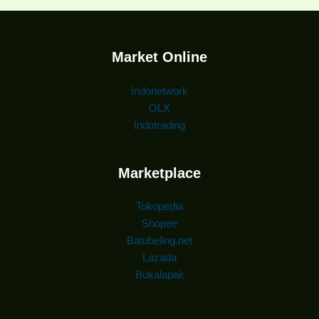
Market Online
Indonetwork
OLX
Indotrading
Marketplace
Tokopedia
Shopee
Batubeling.net
Lazada
Bukalapak