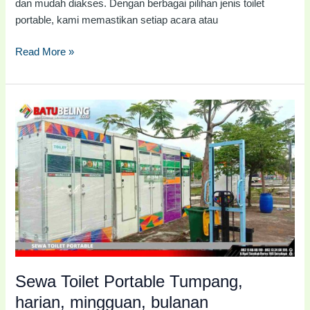
dan mudah diakses. Dengan berbagai pilihan jenis toilet
portable, kami memastikan setiap acara atau
Read More »
Sewa
Toilet
Portable
Tumpang,
harian,
mingguan,
bulanan
Sewa Toilet Portable Tumpang,
harian, mingguan, bulanan