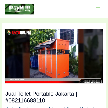
Lewati
Post
MAI
ke
navigation
MEN
konten
Jual Toilet Portable Jakarta |
#082116688110