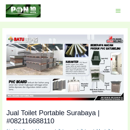
Lewati
Post
MAI
ke
navigation
MEN
konten
Jual Toilet Portable Surabaya |
#082116688110