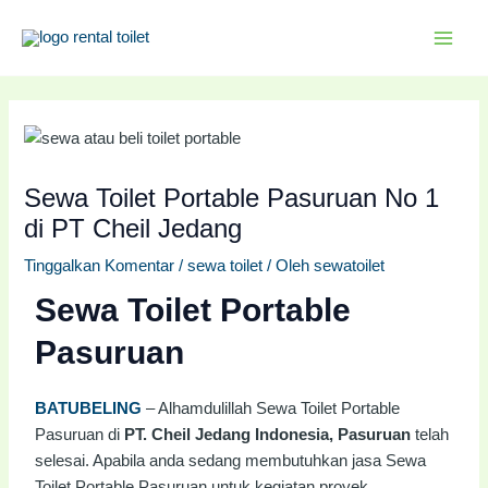
Lewati
Post
MAI
ke
navigation
MEN
konten
Sewa Toilet Portable Pasuruan No 1
di PT Cheil Jedang
Tinggalkan Komentar
/
sewa toilet
/ Oleh
sewatoilet
Sewa Toilet Portable
Pasuruan
BATUBELING
– Alhamdulillah Sewa Toilet Portable
Pasuruan di
PT. Cheil Jedang Indonesia, Pasuruan
telah
selesai. Apabila anda sedang membutuhkan jasa Sewa
Toilet Portable Pasuruan untuk kegiatan proyek