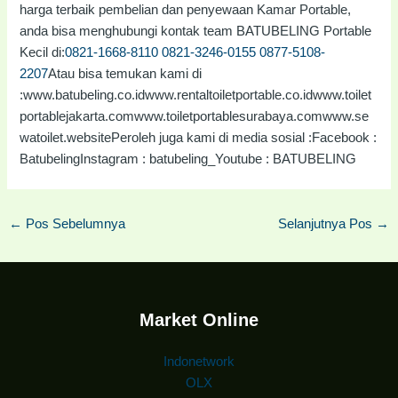
harga terbaik pembelian dan penyewaan Kamar Portable,
anda bisa menghubungi kontak team BATUBELING Portable
Kecil di:
0821-1668-8110
0821-3246-0155
0877-5108-
2207
Atau bisa temukan kami di
:www.batubeling.co.idwww.rentaltoiletportable.co.idwww.toilet
portablejakarta.comwww.toiletportablesurabaya.comwww.se
watoilet.websitePeroleh juga kami di media sosial :Facebook :
BatubelingInstagram : batubeling_Youtube : BATUBELING
←
Pos Sebelumnya
Selanjutnya Pos
→
Market Online
Indonetwork
OLX