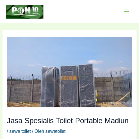
Lewati
Post
MAI
ke
navigation
MEN
konten
Jasa Spesialis Toilet Portable Madiun
/
sewa toilet
/ Oleh
sewatoilet