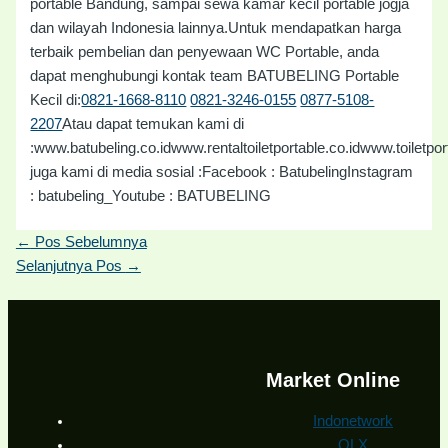
portable Bandung, sampai sewa kamar kecil portable jogja
dan wilayah Indonesia lainnya.Untuk mendapatkan harga
terbaik pembelian dan penyewaan WC Portable, anda
dapat menghubungi kontak team BATUBELING Portable
Kecil di:
0821-1668-8110
0821-3246-0155
0877-5108-
2207
Atau dapat temukan kami di
:www.batubeling.co.idwww.rentaltoiletportable.co.idwww.toilet
juga kami di media sosial :Facebook : BatubelingInstagram
: batubeling_Youtube : BATUBELING
←
Pos Sebelumnya
Selanjutnya Pos
→
Market Online
Indonetwork
OLX