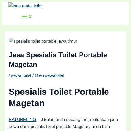
MAIN
Lewati
Post
MENU
ke
navigation
konten
Jasa Spesialis Toilet Portable
Magetan
/
sewa toilet
/ Oleh
sewatoilet
Spesialis Toilet Portable
Magetan
BATUBELING
– Jikalau anda sedang membutuhkan jasa
sewa dan spesialis toilet portable Magetan, anda bisa