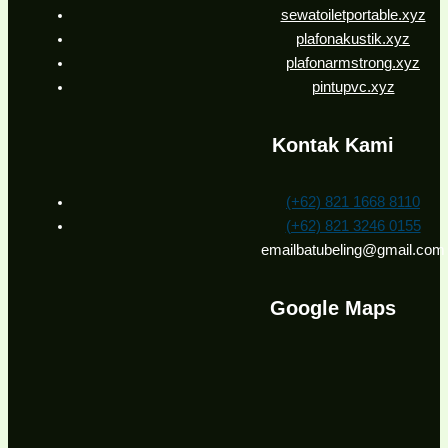
sewatoiletportable.xyz
plafonakustik.xyz
plafonarmstrong.xyz
pintupvc.xyz
Kontak Kami
(+62) 821 1668 8110
(+62) 821 3246 0155
emailbatubeling@gmail.com
Google Maps