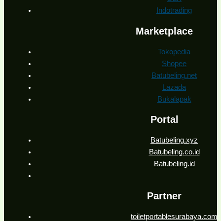
Indotrading
Marketplace
Tokopedia
Shopee
Batubeling.net
Lazada
Bukalapak
Portal
Batubeling.xyz
Batubeling.co.id
Batubeling.id
Partner
toiletportablesurabaya.com